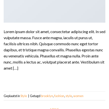
Lorem ipsum dolor sit amet, consectetur adipiscing elit. In sed
vulputate massa. Fusce ante magna, iaculis ut purus ut,
facilisis ultrices nibh. Quisque commodo nunc eget tortor
dapibus, et tristique magna convallis. Phasellus egestas nunc
eu venenatis vehicula. Phasellus et magna nulla. Proin ante
nunc, mollis a lectus ac, volutpat placerat ante. Vestibulum sit
amet […]
LEES VERDER
→
Geplaatst in
Style
|
Getagd
brooklyn
,
fashion
,
style
,
women