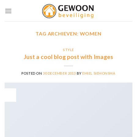
Skip
to
content
TAG ARCHIEVEN:
WOMEN
STYLE
Just a cool blog post with Images
POSTED ON
30 DECEMBER 2013
BY
EMIEL SIEMONSMA
30
dec