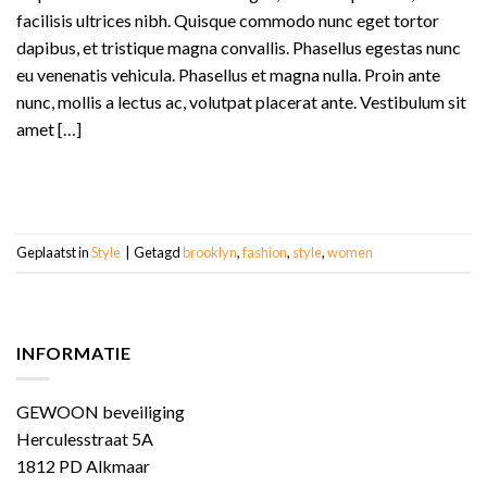
facilisis ultrices nibh. Quisque commodo nunc eget tortor
dapibus, et tristique magna convallis. Phasellus egestas nunc
eu venenatis vehicula. Phasellus et magna nulla. Proin ante
nunc, mollis a lectus ac, volutpat placerat ante. Vestibulum sit
amet […]
LEES VERDER
→
Geplaatst in
Style
|
Getagd
brooklyn
,
fashion
,
style
,
women
INFORMATIE
GEWOON beveiliging
Herculesstraat 5A
1812 PD Alkmaar