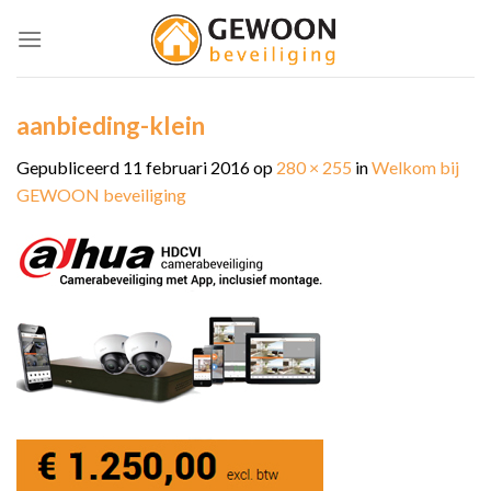
Skip
to
content
aanbieding-klein
Gepubliceerd
11 februari 2016
op
280 × 255
in
Welkom bij
GEWOON beveiliging