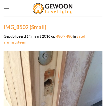
Skip
to
content
IMG_8502 (Small)
Gepubliceerd
14 maart 2016
op
480 × 480
in
Satel
alarmsysteem