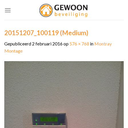
Skip
to
content
20151207_100119 (Medium)
Gepubliceerd
2 februari 2016
op
576 × 768
in
Montray
Montage