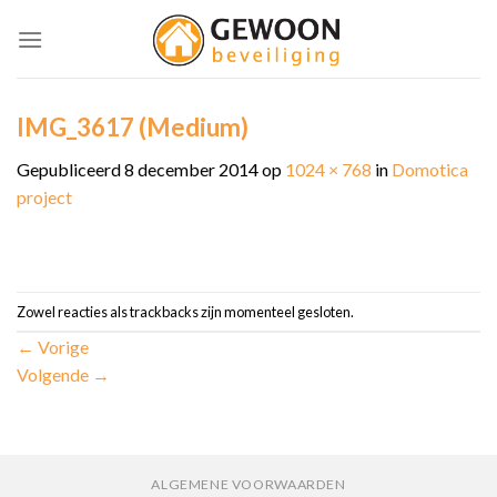
Skip
to
content
IMG_3617 (Medium)
Gepubliceerd
8 december 2014
op
1024 × 768
in
Domotica
project
Zowel reacties als trackbacks zijn momenteel gesloten.
←
Vorige
Volgende
→
ALGEMENE VOORWAARDEN