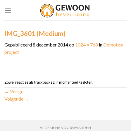
Skip
to
content
IMG_3601 (Medium)
Gepubliceerd
8 december 2014
op
1024 × 768
in
Domotica
project
Zowel reacties als trackbacks zijn momenteel gesloten.
←
Vorige
Volgende
→
ALGEMENE VOORWAARDEN