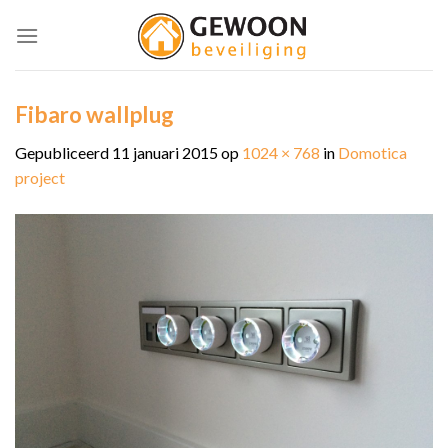
Skip
to
content
Fibaro wallplug
Gepubliceerd
11 januari 2015
op
1024 × 768
in
Domotica
project