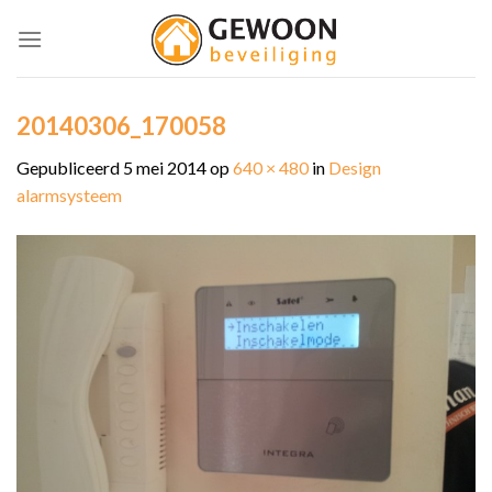
Skip
to
content
20140306_170058
Gepubliceerd
5 mei 2014
op
640 × 480
in
Design
alarmsysteem