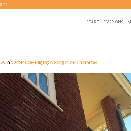
0066
START
OVER ONS
M
768
in
Camerabeveiliging woning in de binnenstad