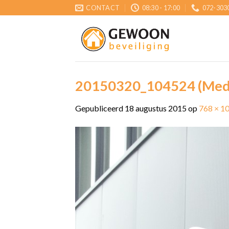
Skip
CONTACT
08:30 - 17:00
072-303
to
content
20150320_104524 (Med
Gepubliceerd
18 augustus 2015
op
768 × 1