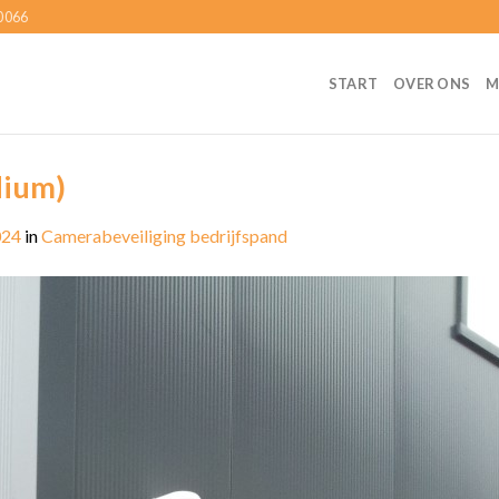
0066
START
OVER ONS
M
ium)
024
in
Camerabeveiliging bedrijfspand