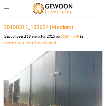
Skip
to
content
20150311_132634 (Medium)
Gepubliceerd
18 augustus 2015
op
1024 × 768
in
Camerabeveiliging bedrijfspand