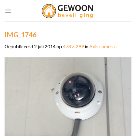
Skip
to
content
IMG_1746
Gepubliceerd
2 juli 2014
op
478 × 299
in
Axis camera’s