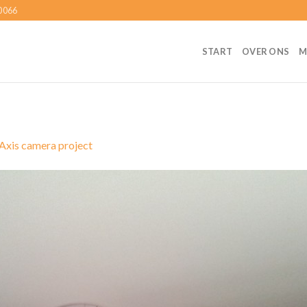
0066
START
OVER ONS
M
Axis camera project