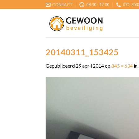
Skip
CONTACT
08:30 - 17:00
072-303
to
content
20140311_153425
Gepubliceerd
29 april 2014
op
845 × 634
in